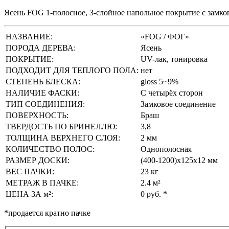
Ясень FOG
1-полосное, 3-слойное напольное покрытие с замко
НАЗВАНИЕ:
«FOG / ФОГ»
ПОРОДА ДЕРЕВА:
Ясень
ПОКРЫТИЕ:
UV-лак, тонировка
ПОДХОДИТ ДЛЯ ТЕПЛОГО ПОЛА:
нет
СТЕПЕНЬ БЛЕСКА:
gloss 5~9%
НАЛИЧИЕ ФАСКИ:
С четырёх сторон
ТИП СОЕДИНЕНИЯ:
Замковое соединение
ПОВЕРХНОСТЬ:
Браш
ТВЕРДОСТЬ ПО БРИНЕЛЛЮ:
3,8
ТОЛЩИНА ВЕРХНЕГО СЛОЯ:
2 мм
КОЛИЧЕСТВО ПОЛОС:
Однополосная
РАЗМЕР ДОСКИ:
(400-1200)х125х12 мм
ВЕС ПАЧКИ:
23 кг
МЕТРАЖ В ПАЧКЕ:
2.4
м²
ЦЕНА ЗА м²:
0 руб.
*
*продается кратно пачке